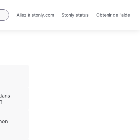
Allez à stonly.com
Stonly status
Obtenir de l'aide
S'ouvre
S'ouvre
dans
dans
un
un
nouvel
nouvel
onglet
onglet
 dans
?
mon