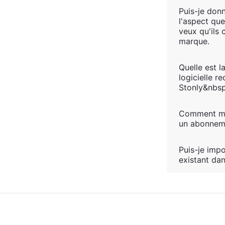
Puis-je don
l'aspect que
veux qu'ils
marque.
Quelle est l
logicielle r
Stonly&nbsp
Comment mo
un abonnem
Puis-je imp
existant da