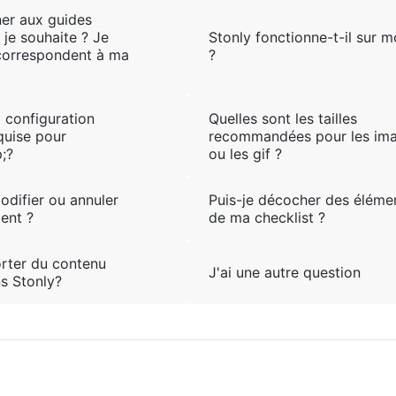
ner aux guides
 je souhaite ? Je
Stonly fonctionne-t-il sur m
 correspondent à ma
?
a configuration
Quelles sont les tailles
equise pour
recommandées pour les im
;?
ou les gif ?
difier ou annuler
Puis-je décocher des éléme
ent ?
de ma checklist ?
orter du contenu
J'ai une autre question
ns Stonly?