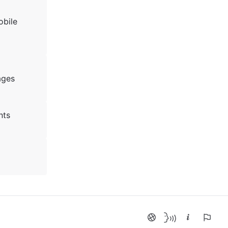
obile
ages
nts