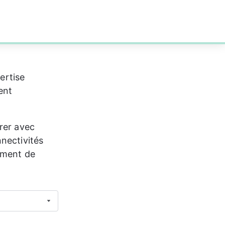
ertise 
ent 
rer avec 
nectivités 
ement de 