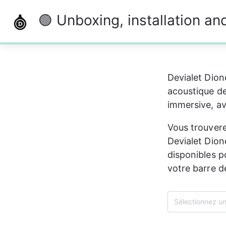
🟢 Unboxing, installation a
0%
Devialet Dione
acoustique de
immersive, ava
Vous trouvere
Devialet Dion
disponibles p
votre barre d
Sélectionnez un