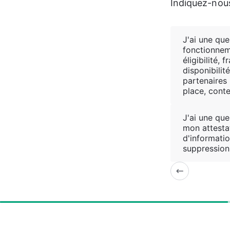
Indiquez-nous
J'ai une que
fonctionneme
éligibilité, 
disponibilit
partenaires
place, conte
J'ai une que
mon attesta
d'informatio
suppression,
33%